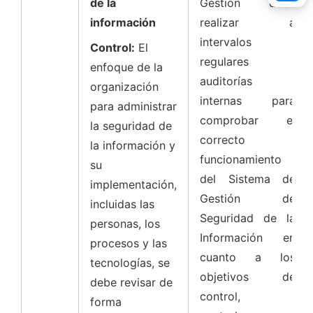
de la
Gestión debe
información
realizar a
intervalos
Control:
El
regulares
enfoque de la
auditorías
organización
internas para
para administrar
comprobar el
la seguridad de
correcto
la información y
funcionamiento
su
del Sistema de
implementación,
Gestión de
incluidas las
Seguridad de la
personas, los
Información en
procesos y las
cuanto a los
tecnologías, se
objetivos de
debe revisar de
control,
forma